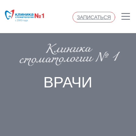
ЗАПИСАТЬСЯ
ЗАПИСАТЬСЯ
ВРАЧИ