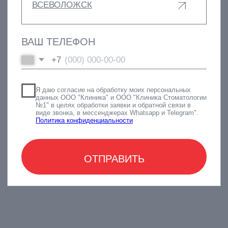
ЛЕЧЕНИЕ ПОД СЕДАЦИЕЙ
Г. САНКТ-ПЕТЕРБУРГ
М. ПАРНАС, УЛ. ВАЛЕРИЯ
ГАВРИЛИНА, Д. 15
+7(812)701-01-09
klinikastom@yandex.ru
г. ЛОМОНОСОВ,
УЛ. ЕЛЕНИНСКАЯ, Д. 24
+7(812)701-05-85
klinikastom@yandex.ru
Г. ВСЕВОЛОЖСК
УЛ. СОЦИАЛИСТИЧЕСКАЯ, Д. 114
+7 (812) 649-75-50
klinikastom@yandex.ru