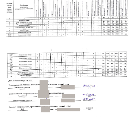
ДИАГНОСТИКА
ПАРОДОНТОЛОГИЯ
ЛЕЧЕНИЕ ПОД СЕДАЦИЕЙ
Г. САНКТ-ПЕТЕРБУРГ
М. ПАРНАС, УЛ. ВАЛЕРИЯ
ГАВРИЛИНА, Д. 15
+7(812)701-01-09
klinikastom@yandex.ru
г. ЛОМОНОСОВ,
УЛ. ЕЛЕНИНСКАЯ, Д. 24
+7(812)701-05-85
klinikastom@yandex.ru
Г. ВСЕВОЛОЖСК
УЛ. СОЦИАЛИСТИЧЕСКАЯ, Д. 114
+7 (812) 649-75-50