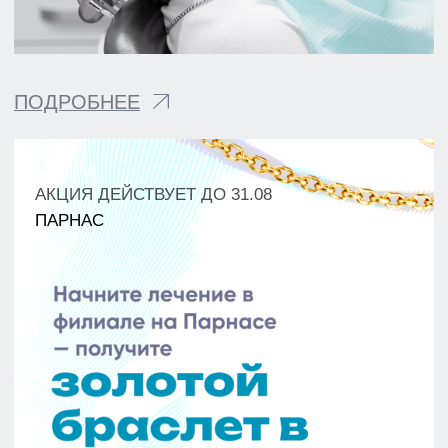
М. ПАРНАС, УЛ. ВАЛЕРИЯ
ГАВРИЛИНА, Д. 15
+7(812)701-01-09
klinikastom@yandex.ru
г. ЛОМОНОСОВ,
УЛ. ЕЛЕНИНСКАЯ, Д. 24
+7(812)701-05-85
klinikastom@yandex.ru
Г. ВСЕВОЛОЖСК
УЛ. СОЦИАЛИСТИЧЕСКАЯ, Д. 114
+7 (812) 649-75-50
klinikastom@yandex.ru
ЗАПИСЬ НА ПРИЕМ