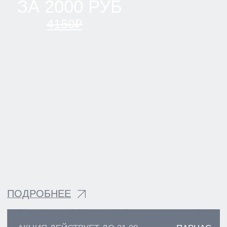
ПАРНАС
ВСЕВОЛОЖСК
ВАШ ТЕЛЕФОН
+7
Я даю согласие на обработку моих персональных
данных ООО "Клиника" и ООО "Клиника Стоматологии
№1" в целях обработки заявки и обратной связи в
виде звонка, в мессенджерах Whatsapp и Telegram".
Политика конфиденциальности
ОТПРАВИТЬ