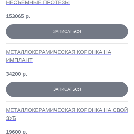
НЕСЪЕМНЫЕ ПРОТЕЗЫ
ПОДРОБНЕЕ
ПОДРОБНЕЕ
153065
р.
ЗАПИСАТЬСЯ
АКЦИЯ ДЕЙСТВУЕТ ДО 31.07
АКЦИЯ ДЕЙСТВУЕТ ДО 31.03
ЛОМОНОСОВ
ЛОМОНОСОВ
ПАРНАС
АКЦИЯ ДЕЙСТВУЕТ ДО 31.03
ПАРНАС
БРЕКЕТ-СИСТЕМА MINI
МЕТАЛЛОКЕРАМИЧЕСКАЯ КОРОНКА НА
ВСЕ ЗУБЫ СРАЗУ
DAMON-Q С УСТАНОВКОЙ
49 900 РУБ
ИМПЛАНТ
25 600₽
+ ОРТОДОНТИЧЕСКИЙ НАБОР
34200
р.
В ПОДАРОК.
ЗАПИСАТЬСЯ
ВСЕ АКЦИИ
МЕТАЛЛОКЕРАМИЧЕСКАЯ КОРОНКА НА СВОЙ
ЗУБ
19600
р.