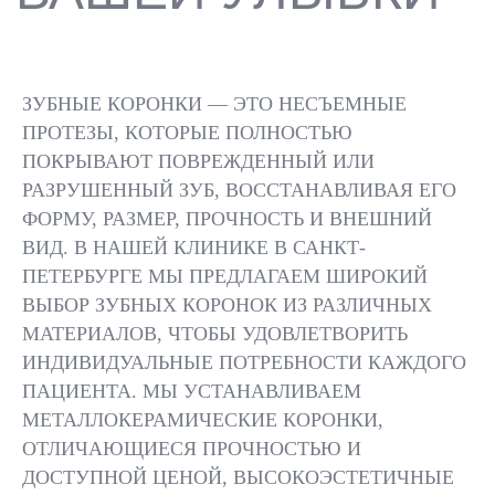
ДИАГНОСТИКА И
ПОДГОТО
ПЛАНИРОВАНИЕ
ЗУБА
ЗУБНЫЕ КОРОНКИ — ЭТО НЕСЪЕМНЫЕ
ПРОТЕЗЫ, КОТОРЫЕ ПОЛНОСТЬЮ
ПОКРЫВАЮТ ПОВРЕЖДЕННЫЙ ИЛИ
РАЗРУШЕННЫЙ ЗУБ, ВОССТАНАВЛИВАЯ ЕГО
ФОРМУ, РАЗМЕР, ПРОЧНОСТЬ И ВНЕШНИЙ
ВИД. В НАШЕЙ КЛИНИКЕ В САНКТ-
ПЕТЕРБУРГЕ МЫ ПРЕДЛАГАЕМ ШИРОКИЙ
ВЫБОР ЗУБНЫХ КОРОНОК ИЗ РАЗЛИЧНЫХ
ОСМОТР, РЕНТГЕН,
ЛЕЧЕНИЕ ЗУБ
ВЫБОР ТИПА
МАТЕРИАЛОВ, ЧТОБЫ УДОВЛЕТВОРИТЬ
НЕОБХОДИМ
КОРОНКИ И
ИНДИВИДУАЛЬНЫЕ ПОТРЕБНОСТИ КАЖДОГО
ОБТОЧКА ПО
МАТЕРИАЛА
ПАЦИЕНТА. МЫ УСТАНАВЛИВАЕМ
КОРОНКУ
МЕТАЛЛОКЕРАМИЧЕСКИЕ КОРОНКИ,
ОТЛИЧАЮЩИЕСЯ ПРОЧНОСТЬЮ И
ДОСТУПНОЙ ЦЕНОЙ, ВЫСОКОЭСТЕТИЧНЫЕ