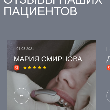
НАШ СПЕЦИАЛИСТ
ОТВЕТИТ НА ВСЕ
ВАШИ ВОПРОСЫ И
СОСТАВИТ
ОПТИМАЛЬНЫЙ ПЛАН
ЛЕЧЕНИЯ
[ ВЫБЕРИТЕ ФИЛИАЛ ДЛЯ ЗАПИСИ ]
ЛОМОНОСОВ
ПАРНАС
ВСЕВОЛОЖСК
ВАШ ТЕЛЕФОН
+7
Я даю согласие на обработку моих персональных
данных ООО "Клиника" и ООО "Клиника Стоматологии