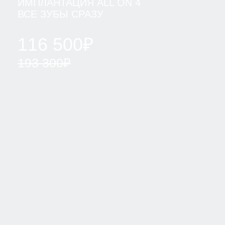
ОРТОПЕДИЧЕСКАЯ СТОМАТОЛОГИЯ
ИМПЛАНТАЦИЯ ЗУБОВ
ОРТОДОНТИЯ
ЭСТЕТИЧЕСКАЯ СТОМАТОЛОГИЯ
ДЕТСКАЯ СТОМАТОЛОГИЯ
ДИАГНОСТИКА
ПАРОДОНТОЛОГИЯ
ЛЕЧЕНИЕ ПОД СЕДАЦИЕЙ
Г. САНКТ-ПЕТЕРБУРГ
М. ПАРНАС, УЛ. ВАЛЕРИЯ
ГАВРИЛИНА, Д. 15
+7(812)701-01-09
klinikastom@yandex.ru
г. ЛОМОНОСОВ,
УЛ. ЕЛЕНИНСКАЯ, Д. 24
+7(812)701-05-85