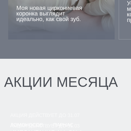
№1" в целях обработки заявки и обратной связи в
виде звонка, в мессенджерах Whatsapp и Telegram".
Политика конфиденциальности
ОТПРАВИТЬ
УСЛУГИ
КОНТАКТЫ
СТАТЬИ
АКЦИИ
ОТЗЫВЫ
ВАКАНСИИ
О НАС
ЦЕНЫ
ВРАЧИ
ПРАВОВАЯ ИНФОРМАЦИЯ
ТЕРАПЕВТИЧЕСКАЯ СТОМАТОЛОГИЯ
ХИРУРГИЧЕСКАЯ СТОМАТОЛОГИЯ