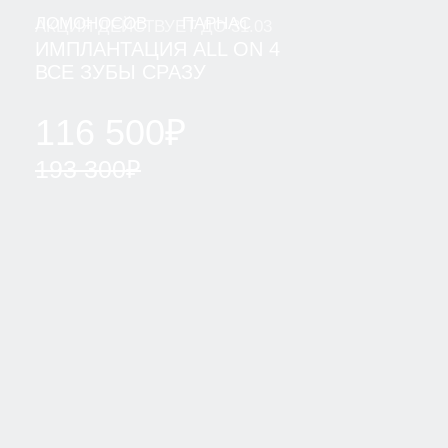
ПАРНАС
ВСЕВОЛОЖСК
ВАШ ТЕЛЕФОН
+7
Я даю согласие на обработку моих персональных
данных ООО "Клиника" и ООО "Клиника Стоматологии
№1" в целях обработки заявки и обратной связи в
виде звонка, в мессенджерах Whatsapp и Telegram".
Политика конфиденциальности
ОТПРАВИТЬ