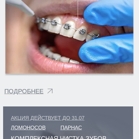
Г. САНКТ-ПЕТЕРБУРГ
М. ПАРНАС, УЛ. ВАЛЕРИЯ
ГАВРИЛИНА, Д. 15
+7(812)701-01-09
klinikastom@yandex.ru
г. ЛОМОНОСОВ,
УЛ. ЕЛЕНИНСКАЯ, Д. 24
+7(812)701-05-85
klinikastom@yandex.ru
Г. ВСЕВОЛОЖСК
УЛ. СОЦИАЛИСТИЧЕСКАЯ, Д. 114
+7 (812) 649-75-50
klinikastom@yandex.ru
ЗАПИСЬ НА ПРИЕМ