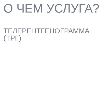
ЭТО СТАНДАРТИЗИРОВАННЫЙ
РЕНТГЕНОВСКИЙ СНИМОК ГОЛОВЫ,
ИСПОЛЬЗУЕМЫЙ ДЛЯ ИЗМЕРЕНИЯ И
АНАЛИЗА КОСТНЫХ И МЯГКИХ
ТКАНЕЙ ЛИЦА, НЕОБХОДИМЫЙ ДЛЯ
ТОЧНОГО ОРТОДОНТИЧЕСКОГО
ПЛАНИРОВАНИЯ
ЗАПИСАТЬСЯ
ОСНОВА
ОРТОДОНТИЧЕСКОГО