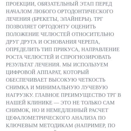
ПРОЕКЦИИ, ОБЯЗАТЕЛЬНЫЙ ЭТАП ПЕРЕД
ПАЦИЕНТ ВСТ
ПАЦИЕНТ СНИМАЕТ
АППАРАТ, ГО
МЕТАЛЛИЧЕСКИЕ
НАЧАЛОМ ЛЮБОГО ОРТОДОНТИЧЕСКОГО
ФИКСИРУЕТС
ПРЕДМЕТЫ И
ЛЕЧЕНИЯ (БРЕКЕТЫ, ЭЛАЙНЕРЫ). ТРГ
СТАНДАРТИЗ
ФИКСИРУЕТ ГОЛОВУ
ПОЗВОЛЯЕТ ОРТОДОНТУ ОЦЕНИТЬ
СНИМКА
В ЦЕФАЛОСТАТЕ
ПОЛОЖЕНИЕ ЧЕЛЮСТЕЙ ОТНОСИТЕЛЬНО
ДРУГ ДРУГА И ОСНОВАНИЯ ЧЕРЕПА,
ОПРЕДЕЛИТЬ ТИП ПРИКУСА, НАПРАВЛЕНИЕ
РОСТА ЧЕЛЮСТЕЙ И СПРОГНОЗИРОВАТЬ
РЕЗУЛЬТАТ ЛЕЧЕНИЯ. МЫ ИСПОЛЬЗУЕМ
ЦИФРОВОЙ АППАРАТ, КОТОРЫЙ
ОБЕСПЕЧИВАЕТ ВЫСОКУЮ ЧЕТКОСТЬ
СНИМКА И МИНИМАЛЬНУЮ ЛУЧЕВУЮ
ВСЕ ВРАЧИ
РЕЗУЛЬТАТЫ
НАГРУЗКУ. ГЛАВНОЕ ПРЕИМУЩЕСТВО ТРГ В
НАШЕЙ КЛИНИКЕ — ЭТО НЕ ТОЛЬКО САМ
СНИМОК, НО И НЕМЕДЛЕННЫЙ РАСЧЕТ
ТОЧНАЯ ДИАГНОСТИКА
ЦЕФАЛОМЕТРИЧЕСКОГО АНАЛИЗА ПО
ПРИКУСА
КЛЮЧЕВЫМ МЕТОДИКАМ (НАПРИМЕР, ПО