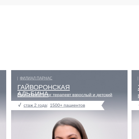
ФИЛИАЛ ПАРНАС
ГАЙВОРОНСКАЯ
АЛЬБИНА
Врач стоматолог терапевт взрослый и детский
стаж 2 года
1500+ пациентов