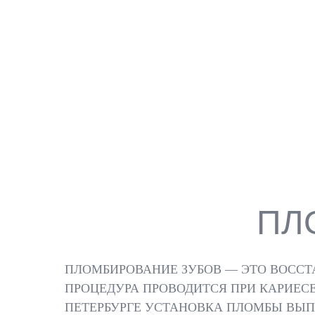
УСТАНОВКА ПЛОМБЫ ПОЗВОЛЯЕТ
ВОССТАНОВИТЬ ЗУБ ПОСЛЕ
КАРИЕСА, СКОЛОВ И ЛЕЧЕНИЯ
КАНАЛОВ. ПЛОМБА ЗАЩИЩАЕТ ОТ
ИНФЕКЦИИ И ПРОДЛЕВАЕТ ЖИЗНЬ
ЗУБА
ПЛ
ПЛОМБИРОВАНИЕ ЗУБОВ — ЭТО ВОССТ
ПРОЦЕДУРА ПРОВОДИТСЯ ПРИ КАРИЕСЕ
ПЕТЕРБУРГЕ УСТАНОВКА ПЛОМБЫ ВЫП