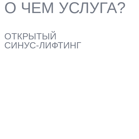
ОТКРЫТЫЙ СИНУС-ЛИФТИНГ —
ХИРУРГИЧЕСКАЯ ОПЕРАЦИЯ ПО
УВЕЛИЧЕНИЮ ОБЪЕМА КОСТНОЙ
ТКАНИ ВЕРХНЕЙ ЧЕЛЮСТИ ПУТЕМ
ПРИПОДНЯТИЯ ДНА ГАЙМОРОВОЙ
ПАЗУХИ И ЗАПОЛНЕНИЯ
ПРОСТРАНСТВА
КОСТНОПЛАСТИЧЕСКИМ МАТЕРИАЛОМ,
НЕОБХОДИМАЯ ДЛЯ НАДЕЖНОЙ
УСТАНОВКИ ЗУБНЫХ ИМПЛАНТАТОВ
ЗАПИСАТЬСЯ
КОСТНАЯ
ПЛАСТИКА ДЛЯ