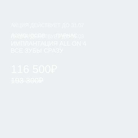
ПАРНАС
ВСЕВОЛОЖСК
ВАШ ТЕЛЕФОН
+7
Я даю согласие на обработку моих персональных
данных ООО "Клиника" и ООО "Клиника Стоматологии
№1" в целях обработки заявки и обратной связи в
виде звонка, в мессенджерах Whatsapp и Telegram".
Политика конфиденциальности
ОТПРАВИТЬ