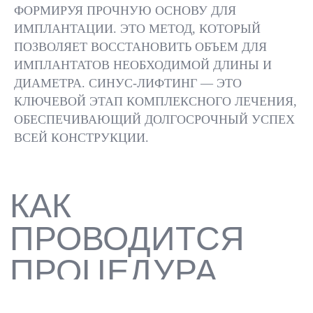
ФОРМИРУЯ ПРОЧНУЮ ОСНОВУ ДЛЯ
ИМПЛАНТАЦИИ. ЭТО МЕТОД, КОТОРЫЙ
ВОЗМОЖНОСТЬ
ПОЗВОЛЯЕТ ВОССТАНОВИТЬ ОБЪЕМ ДЛЯ
ИМПЛАНТАЦИИ ПРИ
ИМПЛАНТАТОВ НЕОБХОДИМОЙ ДЛИНЫ И
СИЛЬНОЙ АТРОФИИ
КОСТИ
ДИАМЕТРА. СИНУС-ЛИФТИНГ — ЭТО
КЛЮЧЕВОЙ ЭТАП КОМПЛЕКСНОГО ЛЕЧЕНИЯ,
01
ОБЕСПЕЧИВАЮЩИЙ ДОЛГОСРОЧНЫЙ УСПЕХ
ВСЕЙ КОНСТРУКЦИИ.
ФОРМИРОВАНИЕ ПРОЧНОЙ
И ДОЛГОВЕЧНОЙ ОСНОВЫ
ДЛЯ ИМПЛАНТАТОВ
02
ВЫСОКАЯ
ПРЕДСКАЗУЕМОСТЬ
РЕЗУЛЬТАТА ПРИ