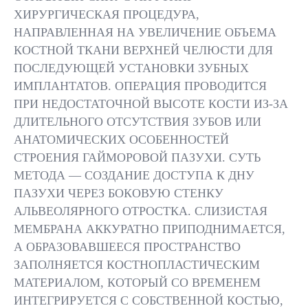
ХИРУРГИЧЕСКАЯ ПРОЦЕДУРА,
НАПРАВЛЕННАЯ НА УВЕЛИЧЕНИЕ ОБЪЕМА
ВЫПОЛНЯЕТСЯ
КОСТНОЙ ТКАНИ ВЕРХНЕЙ ЧЕЛЮСТИ ДЛЯ
КОМПЬЮТЕРНАЯ
ПОСЛЕДУЮЩЕЙ УСТАНОВКИ ЗУБНЫХ
ТОМОГРАФИЯ ДЛЯ
ИМПЛАНТАТОВ. ОПЕРАЦИЯ ПРОВОДИТСЯ
ТОЧНОГО
ПРОВОДИТС
ИЗМЕРЕНИЯ ОБЪЁМА
ПРИ НЕДОСТАТОЧНОЙ ВЫСОТЕ КОСТИ ИЗ-ЗА
МЕСТНАЯ АН
КОСТИ И ВЫБОРА
ДЛИТЕЛЬНОГО ОТСУТСТВИЯ ЗУБОВ ИЛИ
ДЛЯ ПОЛНОГ
ОПТИМАЛЬНОЙ
АНАТОМИЧЕСКИХ ОСОБЕННОСТЕЙ
ОБЕЗБОЛИВА
ТОЧКИ ДОСТУПА
СТРОЕНИЯ ГАЙМОРОВОЙ ПАЗУХИ. СУТЬ
МЕТОДА — СОЗДАНИЕ ДОСТУПА К ДНУ
ПАЗУХИ ЧЕРЕЗ БОКОВУЮ СТЕНКУ
АЛЬВЕОЛЯРНОГО ОТРОСТКА. СЛИЗИСТАЯ
МЕМБРАНА АККУРАТНО ПРИПОДНИМАЕТСЯ,
А ОБРАЗОВАВШЕЕСЯ ПРОСТРАНСТВО
ЗАПОЛНЯЕТСЯ КОСТНОПЛАСТИЧЕСКИМ
ВСЕ ВРАЧИ
РЕЗУЛЬТАТЫ
МАТЕРИАЛОМ, КОТОРЫЙ СО ВРЕМЕНЕМ
ИНТЕГРИРУЕТСЯ С СОБСТВЕННОЙ КОСТЬЮ,