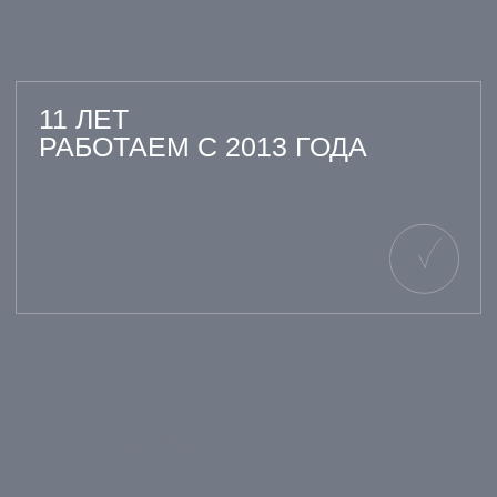
ОТЗЫВЫ НАШИХ
ПАЦИЕНТОВ
15.03.2024
02.11.2023
АННА СМИРНОВА
ОЛЕГ КОТОВ
12.08.2021
20.08.2022
МАРИЯ КУЗНЕЦОВА
АНДРЕЙ ПЕТ
Решился на операц
Мне требовалась имплантация, но
рекомендации. Сину
кости было мало. Операция
провели качественно
прошла под анестезией, ничего не
следовал всем инст
почувствовала. Восстановление