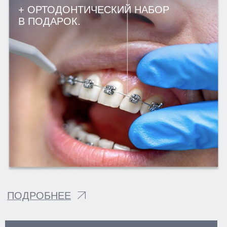
М. ПАРНАС, УЛ. ВАЛЕРИЯ
ГАВРИЛИНА, Д. 15
+7(812)701-01-09
klinikastom@yandex.ru
г. ЛОМОНОСОВ,
УЛ. ЕЛЕНИНСКАЯ, Д. 24
+7(812)701-05-85
klinikastom@yandex.ru
Г. ВСЕВОЛОЖСК
УЛ. СОЦИАЛИСТИЧЕСКАЯ, Д. 114
+7 (812) 649-75-50
klinikastom@yandex.ru
ЗАПИСЬ НА ПРИЕМ