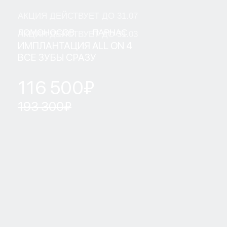
ЛОМОНОСОВ
ПАРНАС
ВСЕВОЛОЖСК
ВАШ ТЕЛЕФОН
+7
Я даю согласие на обработку моих персональных данных
ООО "Клиника" и ООО "Клиника Стоматологии №1" в
целях обработки заявки и обратной связи в виде звонка, в
мессенджерах Whatsapp и Telegram".
Политика
конфиденциальности
ОТПРАВИТЬ