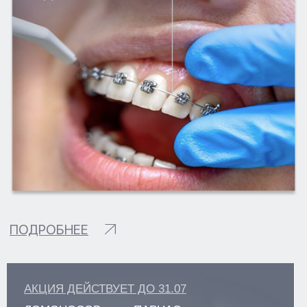
ЛЕЧЕНИЕ ПОД СЕДАЦИЕЙ
Г. САНКТ-ПЕТЕРБУРГ
М. ПАРНАС, УЛ. ВАЛЕРИЯ
ГАВРИЛИНА, Д. 15
+7(812)701-01-09
klinikastom@yandex.ru
г. ЛОМОНОСОВ,
УЛ. ЕЛЕНИНСКАЯ, Д. 24
+7(812)701-05-85
klinikastom@yandex.ru
Г. ВСЕВОЛОЖСК
УЛ. СОЦИАЛИСТИЧЕСКАЯ, Д. 114
+7 (812) 649-75-50
klinikastom@yandex.ru