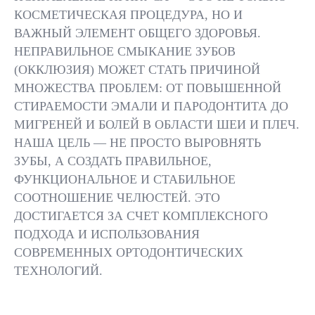
ПРОФЕССИОН
СОСТАВЛЕНИЕ
КОСМЕТИЧЕСКАЯ ПРОЦЕДУРА, НО И
ГИГИЕНА, ПРИ
ИНДИВИДУАЛЬНОГО
НЕОБХОДИМО
ПЛАНА ЛЕЧЕНИЯ
ВАЖНЫЙ ЭЛЕМЕНТ ОБЩЕГО ЗДОРОВЬЯ.
УДАЛЕНИЕ ЗУ
НЕПРАВИЛЬНОЕ СМЫКАНИЕ ЗУБОВ
(ОККЛЮЗИЯ) МОЖЕТ СТАТЬ ПРИЧИНОЙ
МНОЖЕСТВА ПРОБЛЕМ: ОТ ПОВЫШЕННОЙ
СТИРАЕМОСТИ ЭМАЛИ И ПАРОДОНТИТА ДО
МИГРЕНЕЙ И БОЛЕЙ В ОБЛАСТИ ШЕИ И ПЛЕЧ.
НАША ЦЕЛЬ — НЕ ПРОСТО ВЫРОВНЯТЬ
ВСЕ ВРАЧИ
РЕЗУЛЬТАТЫ
ЗУБЫ, А СОЗДАТЬ ПРАВИЛЬНОЕ,
ФУНКЦИОНАЛЬНОЕ И СТАБИЛЬНОЕ
СООТНОШЕНИЕ ЧЕЛЮСТЕЙ. ЭТО
ДОСТИГАЕТСЯ ЗА СЧЕТ КОМПЛЕКСНОГО
ЭСТЕТИЧЕСКИ
ПОДХОДА И ИСПОЛЬЗОВАНИЯ
ПРИВЛЕКАТЕЛЬНАЯ,
РОВНАЯ УЛЫБКА
СОВРЕМЕННЫХ ОРТОДОНТИЧЕСКИХ
ТЕХНОЛОГИЙ.
01