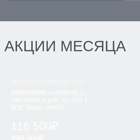
НАШ СПЕЦИАЛИСТ
ОТВЕТИТ НА ВСЕ
ВАШИ ВОПРОСЫ И
СОСТАВИТ
ОПТИМАЛЬНЫЙ ПЛАН
ЛЕЧЕНИЯ
[ ВЫБЕРИТЕ ФИЛИАЛ ДЛЯ ЗАПИСИ ]
ЛОМОНОСОВ
ПАРНАС
ВСЕВОЛОЖСК
ВАШ ТЕЛЕФОН
+7
Я даю согласие на обработку моих персональных
данных ООО "Клиника" и ООО "Клиника Стоматологии
№1" в целях обработки заявки и обратной связи в
виде звонка, в мессенджерах Whatsapp и Telegram".