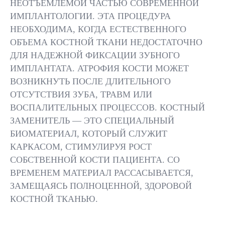
НЕОТЪЕМЛЕМОЙ ЧАСТЬЮ СОВРЕМЕННОЙ
ОЦЕНКИ ТЕКУЩЕГО
ЗАМЕНИТЕЛЯ
ОБЪЕМА И
ОПТИМАЛЬН
ИМПЛАНТОЛОГИИ. ЭТА ПРОЦЕДУРА
ПЛОТНОСТИ КОСТИ
ХИРУРГИЧЕС
НЕОБХОДИМА, КОГДА ЕСТЕСТВЕННОГО
МЕТОДИКИ
ОБЪЕМА КОСТНОЙ ТКАНИ НЕДОСТАТОЧНО
ДЛЯ НАДЕЖНОЙ ФИКСАЦИИ ЗУБНОГО
ИМПЛАНТАТА. АТРОФИЯ КОСТИ МОЖЕТ
ВОЗНИКНУТЬ ПОСЛЕ ДЛИТЕЛЬНОГО
ОТСУТСТВИЯ ЗУБА, ТРАВМ ИЛИ
ВОСПАЛИТЕЛЬНЫХ ПРОЦЕССОВ. КОСТНЫЙ
ВСЕ ВРАЧИ
РЕЗУЛЬТАТЫ
ЗАМЕНИТЕЛЬ — ЭТО СПЕЦИАЛЬНЫЙ
БИОМАТЕРИАЛ, КОТОРЫЙ СЛУЖИТ
КАРКАСОМ, СТИМУЛИРУЯ РОСТ
СОБСТВЕННОЙ КОСТИ ПАЦИЕНТА. СО
СОЗДАНИЕ
ВРЕМЕНЕМ МАТЕРИАЛ РАССАСЫВАЕТСЯ,
ДОСТАТОЧНОГО ОБЪЕМА
КОСТИ ДЛЯ НАДЕЖНОЙ
ЗАМЕЩАЯСЬ ПОЛНОЦЕННОЙ, ЗДОРОВОЙ
ФИКСАЦИИ ИМПЛАНТАТА
КОСТНОЙ ТКАНЬЮ.
01