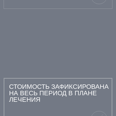
08.09.2021
22.08.2022
ОЛЕГ СИМОНОВ
ГАЛИНА ЖДА
12.08.2021
20.08.2022
МАРИЯ КУЗНЕЦОВА
АНДРЕЙ ПЕТ
Мне сказали, что
Доктор подробно
имплантация невозможна
объяснил, зачем ну
без костной пластики.
костный заменитель
Процедура прошла легко,
зажило быстро, ника
и теперь я готов к
проблем.
установке имплантов.
Пломба стоит отлично,
Быстро и
зуб как новый, спасибо
безболезненно
врачу!
вылечили кариес,
очень доволен
результатом.
АКЦИИ МЕСЯЦА