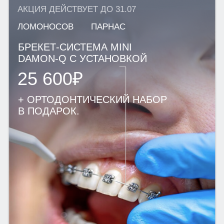
ИМПЛАНТАЦИЯ ЗУБОВ
ОРТОДОНТИЯ
ЭСТЕТИЧЕСКАЯ СТОМАТОЛОГИЯ
ДЕТСКАЯ СТОМАТОЛОГИЯ
ДИАГНОСТИКА
ПАРОДОНТОЛОГИЯ
ЛЕЧЕНИЕ ПОД СЕДАЦИЕЙ
Г. САНКТ-ПЕТЕРБУРГ
М. ПАРНАС, УЛ. ВАЛЕРИЯ
ГАВРИЛИНА, Д. 15
+7(812)701-01-09
klinikastom@yandex.ru
г. ЛОМОНОСОВ,
УЛ. ЕЛЕНИНСКАЯ, Д. 24
+7(812)701-05-85
klinikastom@yandex.ru