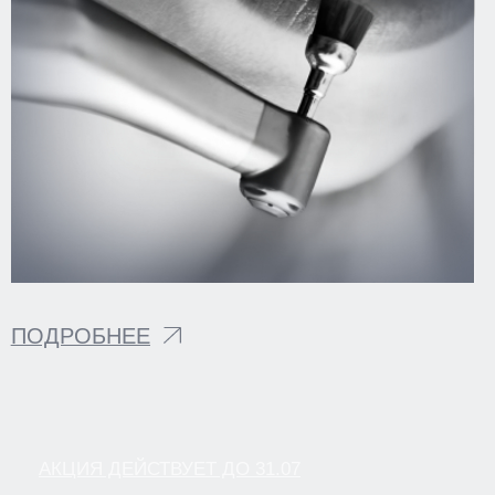
СОУТ
НАЛОГОВЫЙ ВЫЧЕТ
© 2026
Разработка сайта KO:VA
Информация на сайте не является
Лаборатория маркетинга
публичной офертой. Все подробности
уточняйте у менеджеров