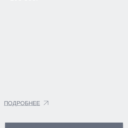
Политика конфиденциальности
ОТПРАВИТЬ
УСЛУГИ
КОНТАКТЫ
СТАТЬИ
АКЦИИ
ОТЗЫВЫ
ВАКАНСИИ
О НАС
ЦЕНЫ
ВРАЧИ
ПРАВОВАЯ ИНФОРМАЦИЯ
ТЕРАПЕВТИЧЕСКАЯ СТОМАТОЛОГИЯ
ХИРУРГИЧЕСКАЯ СТОМАТОЛОГИЯ
ОРТОПЕДИЧЕСКАЯ СТОМАТОЛОГИЯ