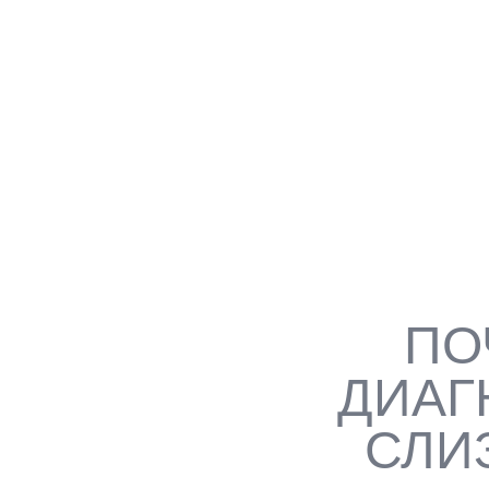
ДИАГНОСТИКА ЗАБОЛЕВАНИЙ СЛИЗ
КОМПЛЕКСНОЕ ОБСЛЕДОВАНИЕ ПОЛ
ИСПОЛЬЗОВАНИЕМ СОВРЕМЕННЫХ
ЛАБОРАТОРНЫХ МЕТОДОВ (ЦИТОЛО
VELSCOPE) ДЛЯ ТОЧНОГО ВЫЯВЛЕ
ИНФЕКЦИОННЫХ И ОНКОЛОГИЧЕСК
СЛИЗИСТОЙ РТА
ПО
ДИАГ
СЛИ