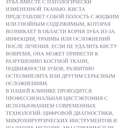
ЗУБА ВМЕСТЕ С ПАТОЛОГИЧЕСКИ
ИЗМЕНЕННОЙ ТКАНЬЮ. КИСТА
ПРЕДСТАВЛЯЕТ СОБОЙ ПОЛОСТЬ С ЖИДКИМ
ИЛИ ГНОЙНЫМ СОДЕРЖИМЫМ, КОТОРАЯ
ВОЗНИКАЕТ В ОБЛАСТИ КОРНЯ ЗУБА ИЗ-ЗА
ПРОВОДИТСЯ
ИНФЕКЦИИ, ТРАВМЫ ИЛИ ОСЛОЖНЕНИЙ
ОСМОТР,
РЕНТГЕНОГРАФИЯ
ВЫПОЛНЯЕТ
ПОСЛЕ ЛЕЧЕНИЯ. ЕСЛИ НЕ УДАЛИТЬ КИСТУ
ИЛИ 3D-КТ ДЛЯ
МЕСТНАЯ АН
ВОВРЕМЯ, ОНА МОЖЕТ ПРИВЕСТИ К
ТОЧНОЙ
ОБЕСПЕЧИВ
РАЗРУШЕНИЮ КОСТНОЙ ТКАНИ,
ЛОКАЛИЗАЦИИ
ПОЛНОЕ
ПОДВИЖНОСТИ ЗУБОВ, РАЗВИТИЮ
КИСТЫ
ОБЕЗБОЛИВА
ОСТЕОМИЕЛИТА ИЛИ ДРУГИМ СЕРЬЕЗНЫМ
ОСЛОЖНЕНИЯМ.
В НАШЕЙ КЛИНИКЕ ПРОВОДИТСЯ
ПРОФЕССИОНАЛЬНАЯ ЦИСТЭКТОМИЯ С
ИСПОЛЬЗОВАНИЕМ СОВРЕМЕННЫХ
ТЕХНОЛОГИЙ: ЦИФРОВОЙ ДИАГНОСТИКИ,
ВСЕ ВРАЧИ
РЕЗУЛЬТАТЫ
МИКРОХИРУРГИЧЕСКИХ ИНСТРУМЕНТОВ И