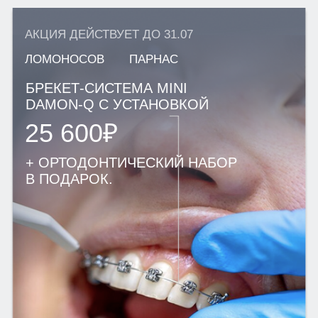
ПАРОДОНТОЛОГИЯ
ЛЕЧЕНИЕ ПОД СЕДАЦИЕЙ
Г. САНКТ-ПЕТЕРБУРГ
М. ПАРНАС, УЛ. ВАЛЕРИЯ
ГАВРИЛИНА, Д. 15
+7(812)701-01-09
klinikastom@yandex.ru
г. ЛОМОНОСОВ,
УЛ. ЕЛЕНИНСКАЯ, Д. 24
+7(812)701-05-85
klinikastom@yandex.ru
Г. ВСЕВОЛОЖСК
УЛ. СОЦИАЛИСТИЧЕСКАЯ, Д. 114
+7 (812) 649-75-50