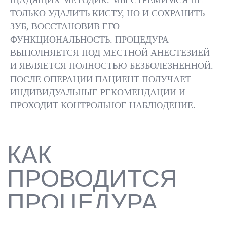
ЩАДЯЩИХ МЕТОДИК. МЫ СТРЕМИМСЯ НЕ
ТОЛЬКО УДАЛИТЬ КИСТУ, НО И СОХРАНИТЬ
ЗУБ, ВОССТАНОВИВ ЕГО
ПОЛНОЕ УСТРАНЕНИЕ
ФУНКЦИОНАЛЬНОСТЬ. ПРОЦЕДУРА
КИСТЫ И ИНФЕКЦИИ
ВЫПОЛНЯЕТСЯ ПОД МЕСТНОЙ АНЕСТЕЗИЕЙ
И ЯВЛЯЕТСЯ ПОЛНОСТЬЮ БЕЗБОЛЕЗНЕННОЙ.
ПОСЛЕ ОПЕРАЦИИ ПАЦИЕНТ ПОЛУЧАЕТ
01
ИНДИВИДУАЛЬНЫЕ РЕКОМЕНДАЦИИ И
ПРОХОДИТ КОНТРОЛЬНОЕ НАБЛЮДЕНИЕ.
СОХРАНЕНИЕ ЗУБА И
ПРЕДОТВРАЩЕНИЕ ЕГО
УДАЛЕНИЯ
02
ВОССТАНОВЛЕНИЕ
ЗДОРОВЬЯ КОСТНОЙ
ТКАНИ