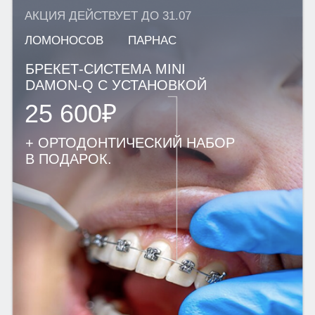
ОРТОДОНТИЯ
ЭСТЕТИЧЕСКАЯ СТОМАТОЛОГИЯ
ДЕТСКАЯ СТОМАТОЛОГИЯ
ДИАГНОСТИКА
ПАРОДОНТОЛОГИЯ
ЛЕЧЕНИЕ ПОД СЕДАЦИЕЙ
Г. САНКТ-ПЕТЕРБУРГ
М. ПАРНАС, УЛ. ВАЛЕРИЯ
ГАВРИЛИНА, Д. 15
+7(812)701-01-09
klinikastom@yandex.ru
г. ЛОМОНОСОВ,
УЛ. ЕЛЕНИНСКАЯ, Д. 24
+7(812)701-05-85
klinikastom@yandex.ru
Г. ВСЕВОЛОЖСК