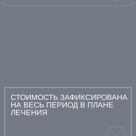
15.03.2025
02.11.2023
ИСАКОВА НАТАЛЬЯ
КОРЖИКОВ В
15.08.2025
03.09.2022
АННА СМИРНОВА
МАКСИМ ПЕТ
Я кофеман, и Air Flow — мое
Курил много лет. Air
спасение от налета. Процедура
отлично справился 
очень комфортная, ощущается
налетом. Результат 
как легкий ветерок. Зубы стали
Врач использовал п
заметно светлее и гладкие.
приятным вкусом. О
доволен эффектом.
Я долго не решалась на
Установка брекетов
лечение брекетами, но
прошла быстро и
результат превзошел все
безболезненно. Уже
ожидания. Спасибо врачу за
полгода вижу огром
профессионализм и
изменения, очень
поддержку!
доволен.
АКЦИИ МЕСЯЦА