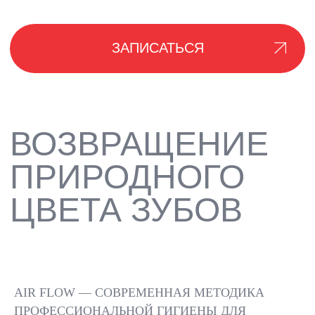
КАК
ПРОВОДИТСЯ
ПРОЦЕДУРА
ОСМОТР И ПЛАН
ПОДГОТО
ПРОВОДИТСЯ ОСМОТР
ЗАЩИЩАЮТСЯ
ЗУБОВ, ОПРЕДЕЛЯЕТСЯ
AIR FLOW — СОВРЕМЕННАЯ МЕТОДИКА
ЩЕКИ И ГЛАЗ
СТЕПЕНЬ
ПРОФЕССИОНАЛЬНОЙ ГИГИЕНЫ ДЛЯ