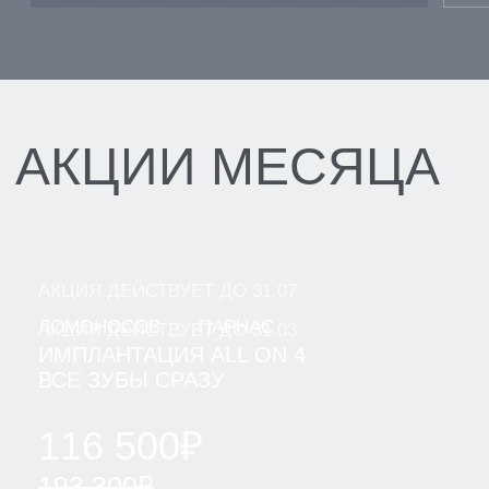
ВАШИ ВОПРОСЫ И
СОСТАВИТ
ОПТИМАЛЬНЫЙ ПЛАН
ЛЕЧЕНИЯ
[ ВЫБЕРИТЕ ФИЛИАЛ ДЛЯ ЗАПИСИ ]
ЛОМОНОСОВ
ПАРНАС
ВСЕВОЛОЖСК
ВАШ ТЕЛЕФОН
+7
Я даю согласие на обработку моих персональных
данных ООО "Клиника" и ООО "Клиника Стоматологии
№1" в целях обработки заявки и обратной связи в
виде звонка, в мессенджерах Whatsapp и Telegram".
Политика конфиденциальности