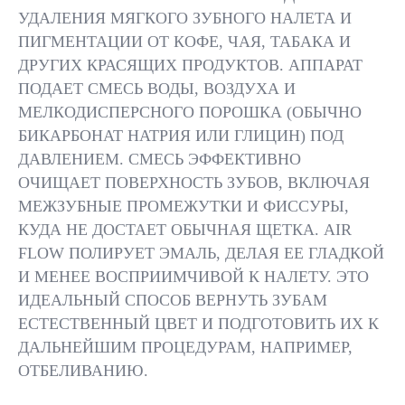
ПАЦИЕНТА.
ПИГМЕНТАЦИИ И
УДАЛЕНИЯ МЯГКОГО ЗУБНОГО НАЛЕТА И
ПРОЦЕДУРА
ВЫБИРАЕТСЯ
ПРОВОДИТСЯ
ПОДХОДЯЩИЙ ТИП
ПИГМЕНТАЦИИ ОТ КОФЕ, ЧАЯ, ТАБАКА И
АНЕСТЕЗИИ
ЧИСТЯЩЕГО ПОРОШКА
ДРУГИХ КРАСЯЩИХ ПРОДУКТОВ. АППАРАТ
ПОДАЕТ СМЕСЬ ВОДЫ, ВОЗДУХА И
МЕЛКОДИСПЕРСНОГО ПОРОШКА (ОБЫЧНО
БИКАРБОНАТ НАТРИЯ ИЛИ ГЛИЦИН) ПОД
ДАВЛЕНИЕМ. СМЕСЬ ЭФФЕКТИВНО
ОЧИЩАЕТ ПОВЕРХНОСТЬ ЗУБОВ, ВКЛЮЧАЯ
МЕЖЗУБНЫЕ ПРОМЕЖУТКИ И ФИССУРЫ,
ВСЕ ВРАЧИ
РЕЗУЛЬТАТЫ
КУДА НЕ ДОСТАЕТ ОБЫЧНАЯ ЩЕТКА. AIR
FLOW ПОЛИРУЕТ ЭМАЛЬ, ДЕЛАЯ ЕЕ ГЛАДКОЙ
И МЕНЕЕ ВОСПРИИМЧИВОЙ К НАЛЕТУ. ЭТО
ИДЕАЛЬНЫЙ СПОСОБ ВЕРНУТЬ ЗУБАМ
ЭФФЕКТИВНОЕ УДАЛЕНИЕ
ПИГМЕНТИРОВАННОГО
ЕСТЕСТВЕННЫЙ ЦВЕТ И ПОДГОТОВИТЬ ИХ К
НАЛЕТА ОТ КОФЕ / ЧАЯ /
ДАЛЬНЕЙШИМ ПРОЦЕДУРАМ, НАПРИМЕР,
ТАБАКА
ОТБЕЛИВАНИЮ.
01