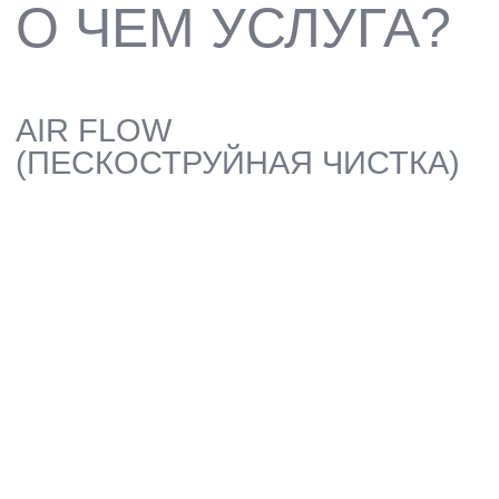
AIR FLOW — ЭТО ПЕСКОСТРУЙНАЯ
ЧИСТКА ЗУБОВ, ПРИ КОТОРОЙ
СМЕСЬ ВОДЫ, ВОЗДУХА И
СПЕЦИАЛЬНОГО ПОРОШКА
ПОДАЕТСЯ ПОД ДАВЛЕНИЕМ ДЛЯ
БЕРЕЖНОГО И ЭФФЕКТИВНОГО
УДАЛЕНИЯ МЯГКОГО НАЛЕТА И
ПИГМЕНТАЦИИ, ВОЗВРАЩАЯ ЗУБАМ
ЕСТЕСТВЕННЫЙ ЦВЕТ И ГЛАДКОСТЬ
ЗАПИСАТЬСЯ
ВОЗВРАЩЕНИЕ
ПРИРОДНОГО