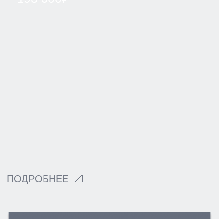
ОТПРАВИТЬ
УСЛУГИ
КОНТАКТЫ
СТАТЬИ
АКЦИИ
ОТЗЫВЫ
ВАКАНСИИ
О НАС
ЦЕНЫ
ВРАЧИ
ПРАВОВАЯ ИНФОРМАЦИЯ
ТЕРАПЕВТИЧЕСКАЯ СТОМАТОЛОГИЯ
ХИРУРГИЧЕСКАЯ СТОМАТОЛОГИЯ
ОРТОПЕДИЧЕСКАЯ СТОМАТОЛОГИЯ
ИМПЛАНТАЦИЯ ЗУБОВ